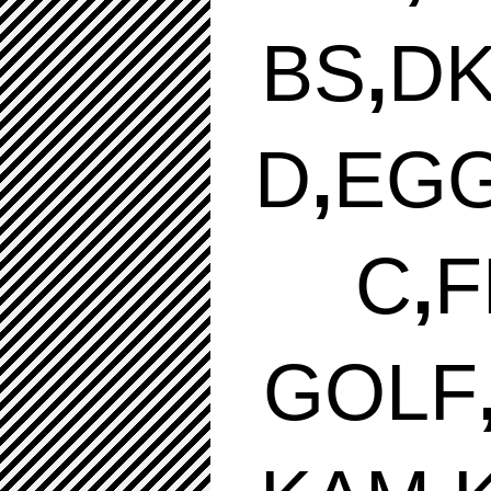
BS
,
D
D
,
E
G
C
,
F
GOLF