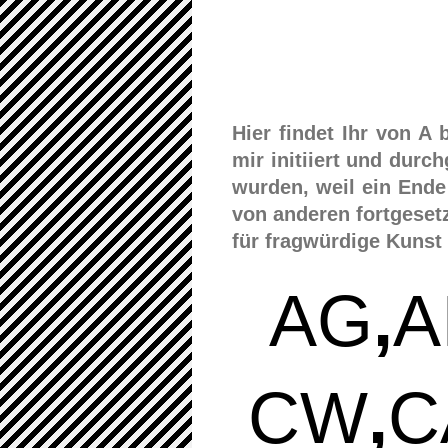
Hier findet Ihr von A 
mir initiiert und durc
wurden, weil ein Ende
von anderen fortgesetz
für fragwürdige Kunst
AG
,
A
CW
,
C