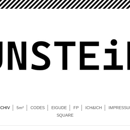
CHIV
5m²
CODES
EIGUDE
FP
ICH&ICH
IMPRESS
SQUARE