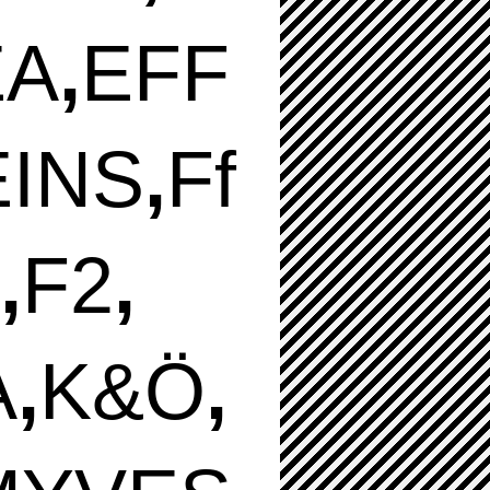
EA
,
EFF
EINS
,
Ff
,
F2
,
A
,
K&Ö
,