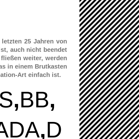
n letzten 25 Jahren von
ist, auch nicht beendet
fließen weiter, werden
das in einem Brutkasten
ion-Art einfach ist.
S
,
BB
,
ADA
,
D