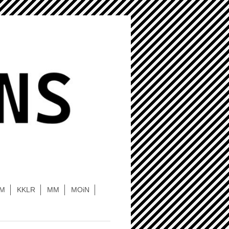
UM
KKLR
MM
MOiN