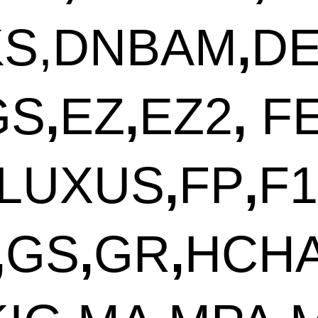
KS
,
DNBAM
,
D
GS
,
EZ
,
EZ2
,
F
LUXUS
,
FP
,
F1
,
GS
,
GR
,
HCH